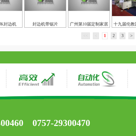
8JK封边机
封边机带锯片
广州第10届定制家居
十九届伦教
视频
展
<<
<
1
2
3
>
300460 0757-29300470