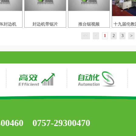
8JK封边机
封边机带锯片
推台锯视频
十九届伦教
展
<<
<
1
2
3
>
300460 0757-29300470